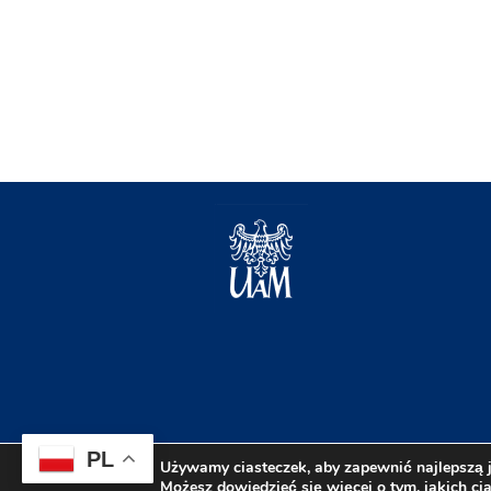
PL
Używamy ciasteczek, aby zapewnić najlepszą j
Możesz dowiedzieć się więcej o tym, jakich c