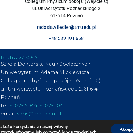
Collegium Physicum pokój 8 (Wejście C)
ul. Uniwersytetu Poznańskiego 2
61-614 Poznań
radoslaw.fiedler@amu.edu.pl
+48 539 191 658
BIURO SZKOŁY
Szkoła Doktorska Nauk Społecznych
Uniwersytet im. Adama Mickiewicza
Collegium Physicum pokój 8 (Wejście C)
ul. Uniwersytetu Poznańskiego 2, 61-614
Poznań
tel:
61 829 5044
,
61 829 1040
email:
sdns@amu.edu.pl
akość korzystania z naszej witryny.
Akcept
© 2026 Szkoła Doktorska Nauk Społecznych
iasteczek używamy, lub wyłączyć je w
ustawieniach
.