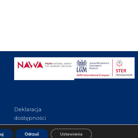
Deklaracja
dostępności
uj
Odrzuć
Ustawienia