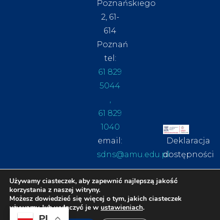
Poznańskiego
2, 61-
614
Poznań
tel:
61 829
5044
,
61 829
1040
email:
Deklaracja
sdns@amu.edu.pl
dostępności
Używamy ciasteczek, aby zapewnić najlepszą jakość
korzystania z naszej witryny.
Możesz dowiedzieć się więcej o tym, jakich ciasteczek
używamy, lub wyłączyć je w
ustawieniach
.
PL